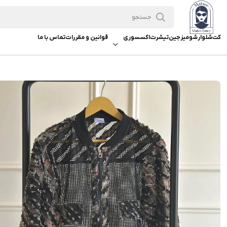
کت‌
شلوار
شومیز
جین
تیشرت
اکسسوری
قوانین و مقررات
تماس با ما