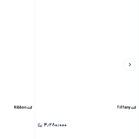
کت Tiffany
کت Ribbon
۴٫۲۸۰٫۰۰۰