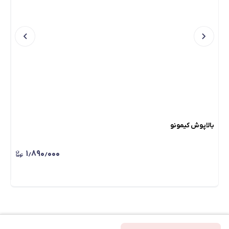
بالاپوش کیمونو
شومی
۱٫۸۹۰٫۰۰۰